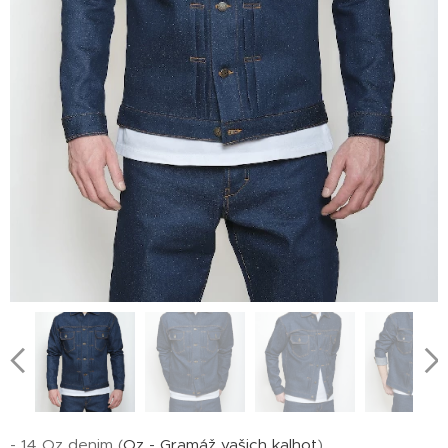
- 14 Oz denim (
Oz - Gramáž vašich kalhot
)