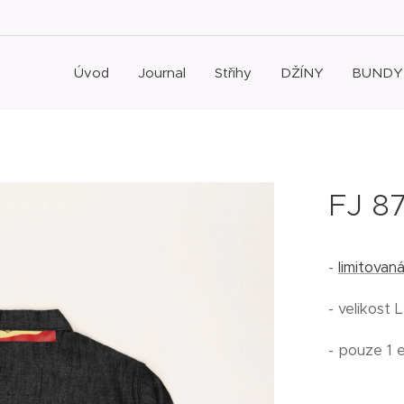
Úvod
Journal
Střihy
DŽÍNY
BUNDY
FJ 87
-
limitovan
- velikost 
- pouze 1 e