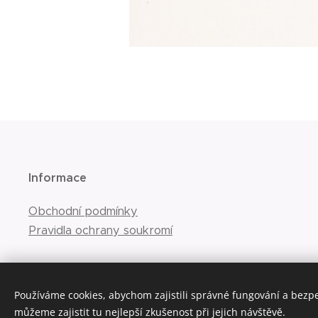
Informace
Obchodní podmínky
Pravidla ochrany soukromí
Používáme cookies, abychom zajistili správné fungování a bezp
můžeme zajistit tu nejlepší zkušenost při jejich návštěvě.