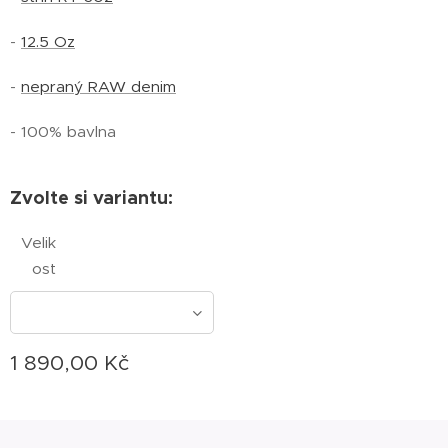
-
12.5 Oz
-
nepraný RAW denim
- 100% bavlna
Zvolte si variantu:
Velik
ost
1 890,00
Kč