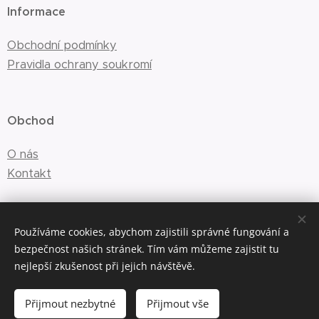
Informace
Obchodní podmínky
Pravidla ochrany soukromí
Obchod
O nás
Kontakt
E-mail:
info@saskyn.cz
Používáme cookies, abychom zajistili správné fungování a
bezpečnost našich stránek. Tím vám můžeme zajistit tu
nejlepší zkušenost při jejich návštěvě.
Cookies
Přijmout nezbytné
Přijmout vše