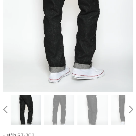
-
střih RT-302