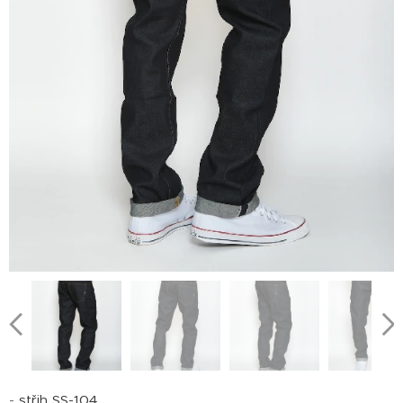
-
střih SS-104