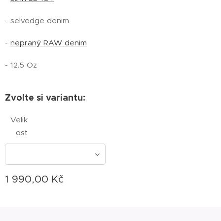
- selvedge denim
-
nepraný RAW denim
- 12.5 Oz
Zvolte si variantu:
Velik
ost
1 990,00
Kč