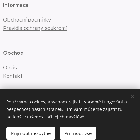
Informace
Obchodní podmínky
Pravidla ochrany soukromí
Obchod
O nás
Kontakt
E-mail:
info@saskyn.cz
Používáme cookies, abychom zajistili správné fungování a
bezpečnost našich stránek. Tím vám můžeme zajistit tu
nejlepší zkušenost při jejich návštěvě.
Cookies
Přijmout nezbytné
Přijmout vše