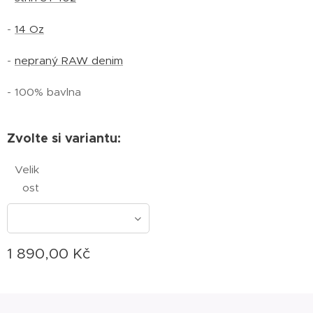
-
14 Oz
-
nepraný RAW denim
- 100% bavlna
Zvolte si variantu:
Velik
ost
1 890,00
Kč