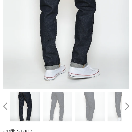
-
střih ST-102