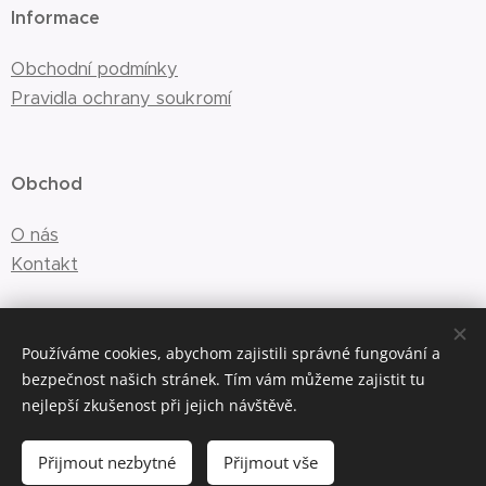
Informace
Obchodní podmínky
Pravidla ochrany soukromí
Obchod
O nás
Kontakt
E-mail:
info@saskyn.cz
Používáme cookies, abychom zajistili správné fungování a
bezpečnost našich stránek. Tím vám můžeme zajistit tu
nejlepší zkušenost při jejich návštěvě.
Cookies
Přijmout nezbytné
Přijmout vše